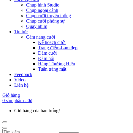
Chụp hình Studio
Chụp ngoại cảnh
Chụp cưới truyền thống
Chụp cưới phóng sự
Quay phim
Tin tức
Cẩm nang cưới
Kế hoạch cưới
Trang điểm-Làm đẹp
Đám cưới
Đám hỏi
Hàng Thương Hiệu
Tuần trăng mật
Feedback
Video
Liên hệ
Giỏ hàng
0 sản phẩm - 0đ
Giỏ hàng của bạn trống!