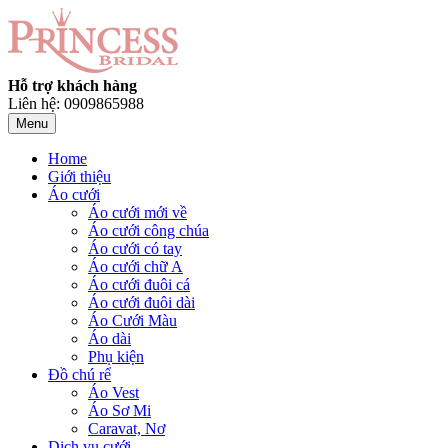
Hỗ trợ khách hàng
Liên hệ: 0909865988
Menu
Home
Giới thiệu
Áo cưới
Áo cưới mới về
Áo cưới công chúa
Áo cưới có tay
Áo cưới chữ A
Áo cưới đuôi cá
Áo cưới đuôi dài
Áo Cưới Màu
Áo dài
Phụ kiện
Đồ chú rể
Áo Vest
Áo Sơ Mi
Caravat, Nơ
Dịch vụ cưới