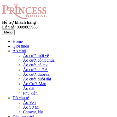
Hỗ trợ khách hàng
Liên hệ: 0909865988
Menu
Home
Giới thiệu
Áo cưới
Áo cưới mới về
Áo cưới công chúa
Áo cưới có tay
Áo cưới chữ A
Áo cưới đuôi cá
Áo cưới đuôi dài
Áo Cưới Màu
Áo dài
Phụ kiện
Đồ chú rể
Áo Vest
Áo Sơ Mi
Caravat, Nơ
Dịch vụ cưới