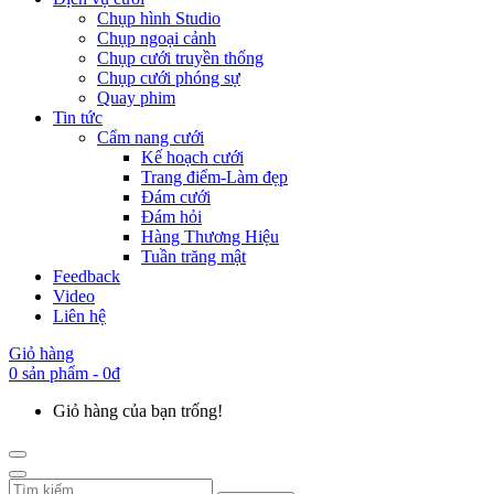
Chụp hình Studio
Chụp ngoại cảnh
Chụp cưới truyền thống
Chụp cưới phóng sự
Quay phim
Tin tức
Cẩm nang cưới
Kế hoạch cưới
Trang điểm-Làm đẹp
Đám cưới
Đám hỏi
Hàng Thương Hiệu
Tuần trăng mật
Feedback
Video
Liên hệ
Giỏ hàng
0 sản phẩm - 0đ
Giỏ hàng của bạn trống!