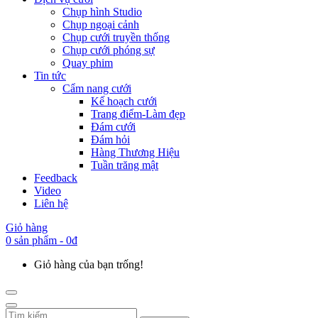
Chụp hình Studio
Chụp ngoại cảnh
Chụp cưới truyền thống
Chụp cưới phóng sự
Quay phim
Tin tức
Cẩm nang cưới
Kế hoạch cưới
Trang điểm-Làm đẹp
Đám cưới
Đám hỏi
Hàng Thương Hiệu
Tuần trăng mật
Feedback
Video
Liên hệ
Giỏ hàng
0 sản phẩm - 0đ
Giỏ hàng của bạn trống!