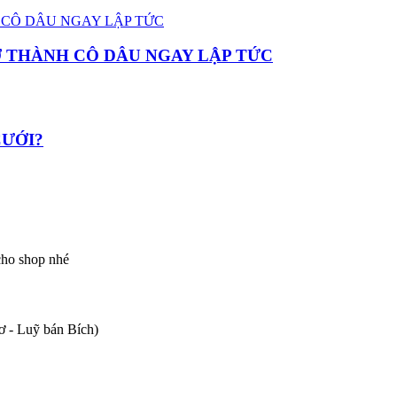
 THÀNH CÔ DÂU NGAY LẬP TỨC
CƯỚI?
 cho shop nhé
 - Luỹ bán Bích)