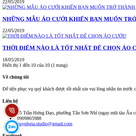
22/05/2019
NHỮNG MẪU ÁO CƯỚI KHIẾN BẠN MUỐN TRỞ
22/05/2019
THỜI ĐIỂM NÀO LÀ TỐT NHẤT ĐỂ CHỌN ÁO 
18/05/2019
Hiển thị 1 đến 10 của 10 (1 trang)
Về chúng tôi
Để tiện phục vụ quý khách được tốt nhất xin vui lòng nhắn tin trước
Liên hệ
25 Trần Hưng Đạo, phường Tân Sơn Nhì (ngay mũi tàu Âu cơ
0909865988
huynhgia.studio@gmail.com
Facebook