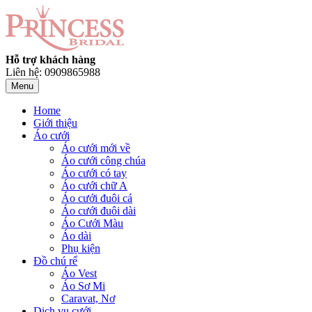
Hỗ trợ khách hàng
Liên hệ: 0909865988
Menu
Home
Giới thiệu
Áo cưới
Áo cưới mới về
Áo cưới công chúa
Áo cưới có tay
Áo cưới chữ A
Áo cưới đuôi cá
Áo cưới đuôi dài
Áo Cưới Màu
Áo dài
Phụ kiện
Đồ chú rể
Áo Vest
Áo Sơ Mi
Caravat, Nơ
Dịch vụ cưới