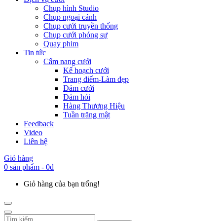
Chụp hình Studio
Chụp ngoại cảnh
Chụp cưới truyền thống
Chụp cưới phóng sự
Quay phim
Tin tức
Cẩm nang cưới
Kế hoạch cưới
Trang điểm-Làm đẹp
Đám cưới
Đám hỏi
Hàng Thương Hiệu
Tuần trăng mật
Feedback
Video
Liên hệ
Giỏ hàng
0 sản phẩm - 0đ
Giỏ hàng của bạn trống!