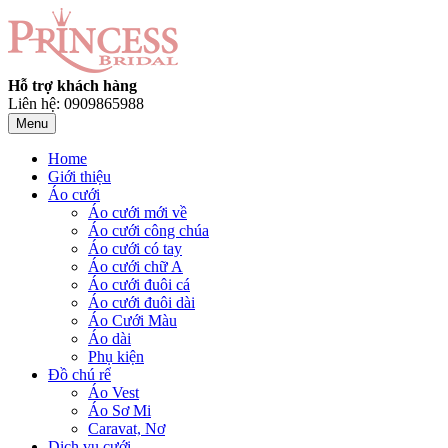
Hỗ trợ khách hàng
Liên hệ: 0909865988
Menu
Home
Giới thiệu
Áo cưới
Áo cưới mới về
Áo cưới công chúa
Áo cưới có tay
Áo cưới chữ A
Áo cưới đuôi cá
Áo cưới đuôi dài
Áo Cưới Màu
Áo dài
Phụ kiện
Đồ chú rể
Áo Vest
Áo Sơ Mi
Caravat, Nơ
Dịch vụ cưới