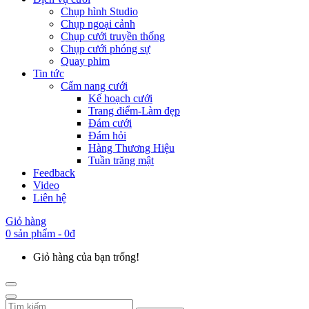
Chụp hình Studio
Chụp ngoại cảnh
Chụp cưới truyền thống
Chụp cưới phóng sự
Quay phim
Tin tức
Cẩm nang cưới
Kế hoạch cưới
Trang điểm-Làm đẹp
Đám cưới
Đám hỏi
Hàng Thương Hiệu
Tuần trăng mật
Feedback
Video
Liên hệ
Giỏ hàng
0 sản phẩm - 0đ
Giỏ hàng của bạn trống!