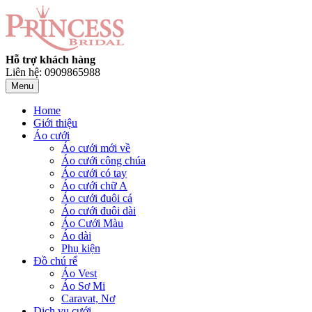
Hỗ trợ khách hàng
Liên hệ: 0909865988
Menu
Home
Giới thiệu
Áo cưới
Áo cưới mới về
Áo cưới công chúa
Áo cưới có tay
Áo cưới chữ A
Áo cưới đuôi cá
Áo cưới đuôi dài
Áo Cưới Màu
Áo dài
Phụ kiện
Đồ chú rể
Áo Vest
Áo Sơ Mi
Caravat, Nơ
Dịch vụ cưới