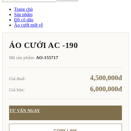
Trang chủ
Sản phẩm
Đồ cô dâu
Áo cưới mới về
ÁO CƯỚI AC -190
Mã sản phẩm:
AO-155717
4,500,000đ
Giá thuê:
6,000,000đ
Giá bán:
TƯ VẤN NGAY
COPY LINK