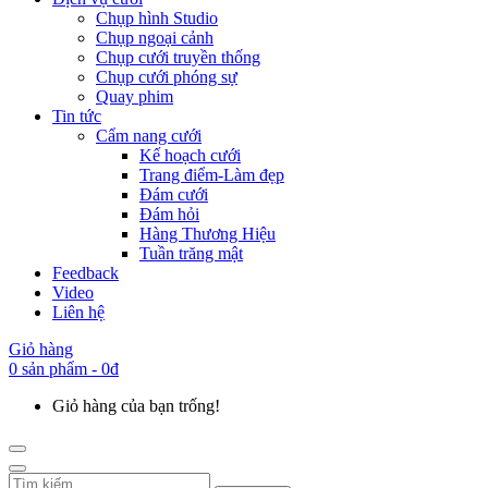
Chụp hình Studio
Chụp ngoại cảnh
Chụp cưới truyền thống
Chụp cưới phóng sự
Quay phim
Tin tức
Cẩm nang cưới
Kế hoạch cưới
Trang điểm-Làm đẹp
Đám cưới
Đám hỏi
Hàng Thương Hiệu
Tuần trăng mật
Feedback
Video
Liên hệ
Giỏ hàng
0 sản phẩm - 0đ
Giỏ hàng của bạn trống!