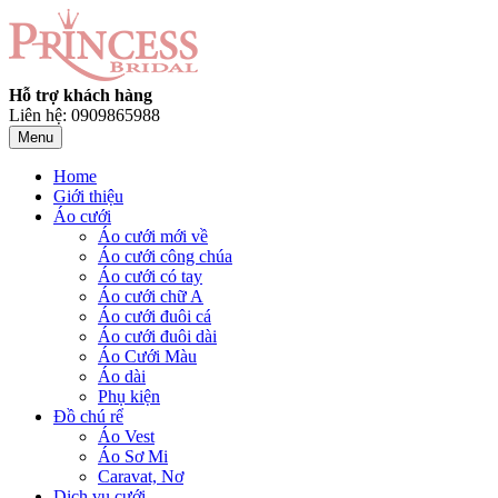
Hỗ trợ khách hàng
Liên hệ: 0909865988
Menu
Home
Giới thiệu
Áo cưới
Áo cưới mới về
Áo cưới công chúa
Áo cưới có tay
Áo cưới chữ A
Áo cưới đuôi cá
Áo cưới đuôi dài
Áo Cưới Màu
Áo dài
Phụ kiện
Đồ chú rể
Áo Vest
Áo Sơ Mi
Caravat, Nơ
Dịch vụ cưới