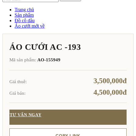
Trang chủ
Sản phẩm
Đồ cô dâu
Áo cưới mới về
ÁO CƯỚI AC -193
Mã sản phẩm:
AO-155949
3,500,000đ
Giá thuê:
4,500,000đ
Giá bán:
TƯ VẤN NGAY
COPY LINK