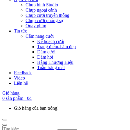
Chụp hình Studio
Chụp ngoại cảnh
Chụp cưới truyền thống
Chụp cưới phóng sự
Quay phim
Tin tức
Cẩm nang cưới
Kế hoạch cưới
Trang điểm-Làm đẹp
Đám cưới
Đám hỏi
Hàng Thương Hiệu
Tuần trăng mật
Feedback
Video
Liên hệ
Giỏ hàng
0 sản phẩm - 0đ
Giỏ hàng của bạn trống!