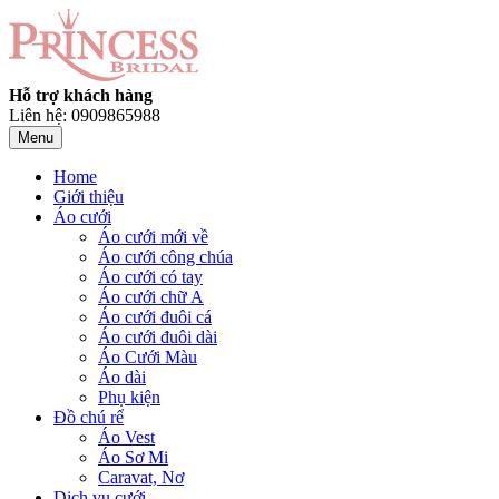
Hỗ trợ khách hàng
Liên hệ: 0909865988
Menu
Home
Giới thiệu
Áo cưới
Áo cưới mới về
Áo cưới công chúa
Áo cưới có tay
Áo cưới chữ A
Áo cưới đuôi cá
Áo cưới đuôi dài
Áo Cưới Màu
Áo dài
Phụ kiện
Đồ chú rể
Áo Vest
Áo Sơ Mi
Caravat, Nơ
Dịch vụ cưới