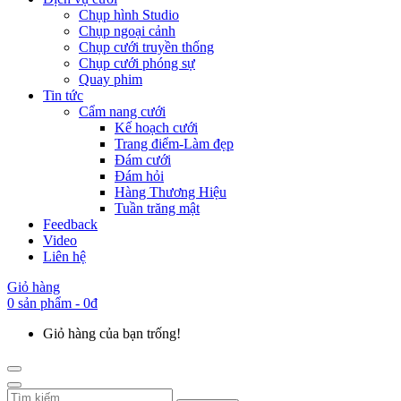
Chụp hình Studio
Chụp ngoại cảnh
Chụp cưới truyền thống
Chụp cưới phóng sự
Quay phim
Tin tức
Cẩm nang cưới
Kế hoạch cưới
Trang điểm-Làm đẹp
Đám cưới
Đám hỏi
Hàng Thương Hiệu
Tuần trăng mật
Feedback
Video
Liên hệ
Giỏ hàng
0 sản phẩm - 0đ
Giỏ hàng của bạn trống!