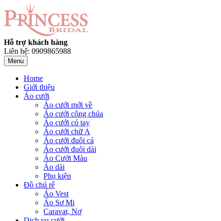
Hỗ trợ khách hàng
Liên hệ: 0909865988
Menu
Home
Giới thiệu
Áo cưới
Áo cưới mới về
Áo cưới công chúa
Áo cưới có tay
Áo cưới chữ A
Áo cưới đuôi cá
Áo cưới đuôi dài
Áo Cưới Màu
Áo dài
Phụ kiện
Đồ chú rể
Áo Vest
Áo Sơ Mi
Caravat, Nơ
Dịch vụ cưới