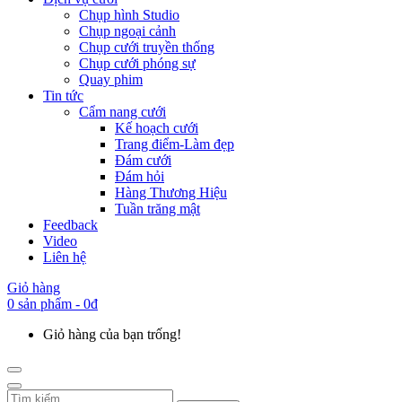
Chụp hình Studio
Chụp ngoại cảnh
Chụp cưới truyền thống
Chụp cưới phóng sự
Quay phim
Tin tức
Cẩm nang cưới
Kế hoạch cưới
Trang điểm-Làm đẹp
Đám cưới
Đám hỏi
Hàng Thương Hiệu
Tuần trăng mật
Feedback
Video
Liên hệ
Giỏ hàng
0 sản phẩm - 0đ
Giỏ hàng của bạn trống!