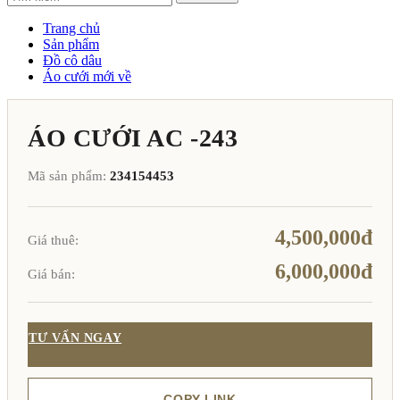
Trang chủ
Sản phẩm
Đồ cô dâu
Áo cưới mới về
ÁO CƯỚI AC -243
Mã sản phẩm:
234154453
4,500,000đ
Giá thuê:
6,000,000đ
Giá bán:
TƯ VẤN NGAY
COPY LINK