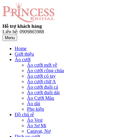
Hỗ trợ khách hàng
Liên hệ: 0909865988
Menu
Home
Giới thiệu
Áo cưới
Áo cưới mới về
Áo cưới công chúa
Áo cưới có tay
Áo cưới chữ A
Áo cưới đuôi cá
Áo cưới đuôi dài
Áo Cưới Màu
Áo dài
Phụ kiện
Đồ chú rể
Áo Vest
Áo Sơ Mi
Caravat, Nơ
Dịch vụ cưới