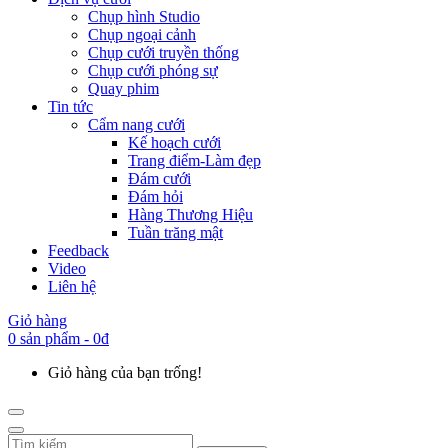
Chụp hình Studio
Chụp ngoại cảnh
Chụp cưới truyền thống
Chụp cưới phóng sự
Quay phim
Tin tức
Cẩm nang cưới
Kế hoạch cưới
Trang điểm-Làm đẹp
Đám cưới
Đám hỏi
Hàng Thương Hiệu
Tuần trăng mật
Feedback
Video
Liên hệ
Giỏ hàng
0 sản phẩm - 0đ
Giỏ hàng của bạn trống!