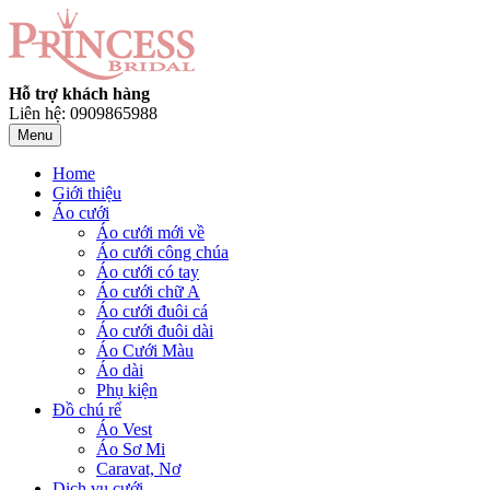
Hỗ trợ khách hàng
Liên hệ: 0909865988
Menu
Home
Giới thiệu
Áo cưới
Áo cưới mới về
Áo cưới công chúa
Áo cưới có tay
Áo cưới chữ A
Áo cưới đuôi cá
Áo cưới đuôi dài
Áo Cưới Màu
Áo dài
Phụ kiện
Đồ chú rể
Áo Vest
Áo Sơ Mi
Caravat, Nơ
Dịch vụ cưới