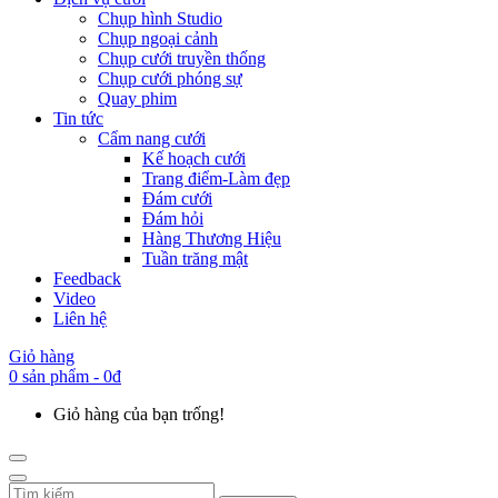
Chụp hình Studio
Chụp ngoại cảnh
Chụp cưới truyền thống
Chụp cưới phóng sự
Quay phim
Tin tức
Cẩm nang cưới
Kế hoạch cưới
Trang điểm-Làm đẹp
Đám cưới
Đám hỏi
Hàng Thương Hiệu
Tuần trăng mật
Feedback
Video
Liên hệ
Giỏ hàng
0 sản phẩm - 0đ
Giỏ hàng của bạn trống!