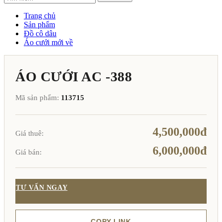
Trang chủ
Sản phẩm
Đồ cô dâu
Áo cưới mới về
ÁO CƯỚI AC -388
Mã sản phẩm:
113715
4,500,000đ
Giá thuê:
6,000,000đ
Giá bán:
TƯ VẤN NGAY
COPY LINK