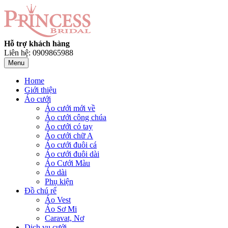
Hỗ trợ khách hàng
Liên hệ: 0909865988
Menu
Home
Giới thiệu
Áo cưới
Áo cưới mới về
Áo cưới công chúa
Áo cưới có tay
Áo cưới chữ A
Áo cưới đuôi cá
Áo cưới đuôi dài
Áo Cưới Màu
Áo dài
Phụ kiện
Đồ chú rể
Áo Vest
Áo Sơ Mi
Caravat, Nơ
Dịch vụ cưới