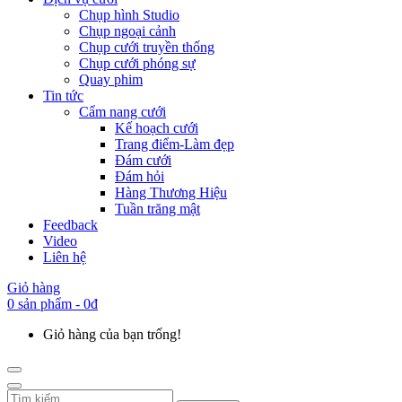
Chụp hình Studio
Chụp ngoại cảnh
Chụp cưới truyền thống
Chụp cưới phóng sự
Quay phim
Tin tức
Cẩm nang cưới
Kế hoạch cưới
Trang điểm-Làm đẹp
Đám cưới
Đám hỏi
Hàng Thương Hiệu
Tuần trăng mật
Feedback
Video
Liên hệ
Giỏ hàng
0 sản phẩm - 0đ
Giỏ hàng của bạn trống!