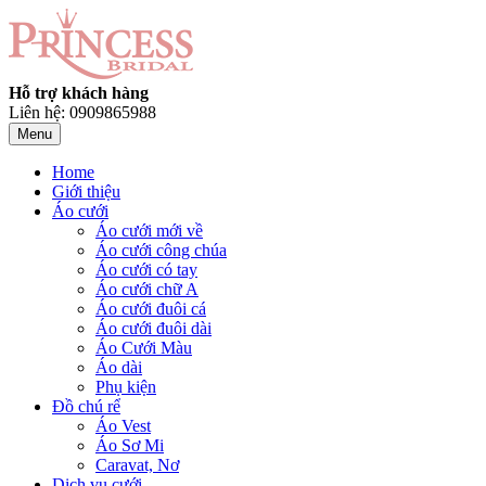
Hỗ trợ khách hàng
Liên hệ: 0909865988
Menu
Home
Giới thiệu
Áo cưới
Áo cưới mới về
Áo cưới công chúa
Áo cưới có tay
Áo cưới chữ A
Áo cưới đuôi cá
Áo cưới đuôi dài
Áo Cưới Màu
Áo dài
Phụ kiện
Đồ chú rể
Áo Vest
Áo Sơ Mi
Caravat, Nơ
Dịch vụ cưới