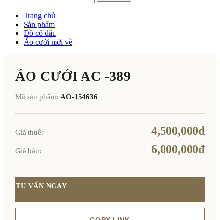
Trang chủ
Sản phẩm
Đồ cô dâu
Áo cưới mới về
ÁO CƯỚI AC -389
Mã sản phẩm:
AO-154636
4,500,000đ
Giá thuê:
6,000,000đ
Giá bán:
TƯ VẤN NGAY
COPY LINK