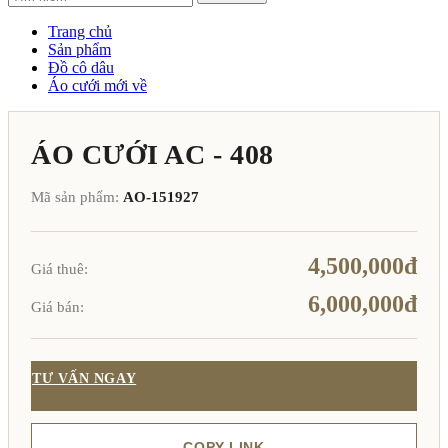
Trang chủ
Sản phẩm
Đồ cô dâu
Áo cưới mới về
ÁO CƯỚI AC - 408
Mã sản phẩm:
AO-151927
4,500,000đ
Giá thuê:
6,000,000đ
Giá bán:
TƯ VẤN NGAY
COPY LINK