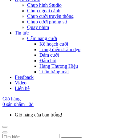
Chụp hình Studio
Chụp ngoại cảnh
Chụp cưới truyền thống
Chụp cưới phóng sự
Quay phim
Tin tức
Cẩm nang cưới
Kế hoạch cưới
Trang điểm-Làm đẹp
Đám cưới
Đám hỏi
Hàng Thương Hiệu
Tuần trăng mật
Feedback
Video
Liên hệ
Giỏ hàng
0 sản phẩm - 0đ
Giỏ hàng của bạn trống!