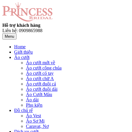
Hỗ trợ khách hàng
Liên hệ: 0909865988
Menu
Home
Giới thiệu
Áo cưới
Áo cưới mới về
Áo cưới công chúa
Áo cưới có tay
Áo cưới chữ A
Áo cưới đuôi cá
Áo cưới đuôi dài
Áo Cưới Màu
Áo dài
Phụ kiện
Đồ chú rể
Áo Vest
Áo Sơ Mi
Caravat, Nơ
Dịch vụ cưới