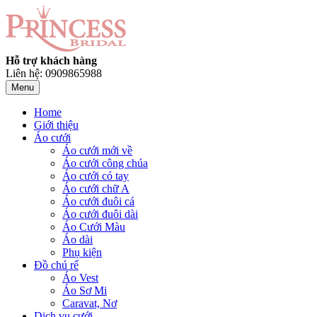
Hỗ trợ khách hàng
Liên hệ: 0909865988
Menu
Home
Giới thiệu
Áo cưới
Áo cưới mới về
Áo cưới công chúa
Áo cưới có tay
Áo cưới chữ A
Áo cưới đuôi cá
Áo cưới đuôi dài
Áo Cưới Màu
Áo dài
Phụ kiện
Đồ chú rể
Áo Vest
Áo Sơ Mi
Caravat, Nơ
Dịch vụ cưới