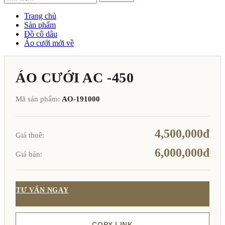
Trang chủ
Sản phẩm
Đồ cô dâu
Áo cưới mới về
ÁO CƯỚI AC -450
Mã sản phẩm:
AO-191000
4,500,000đ
Giá thuê:
6,000,000đ
Giá bán:
TƯ VẤN NGAY
COPY LINK