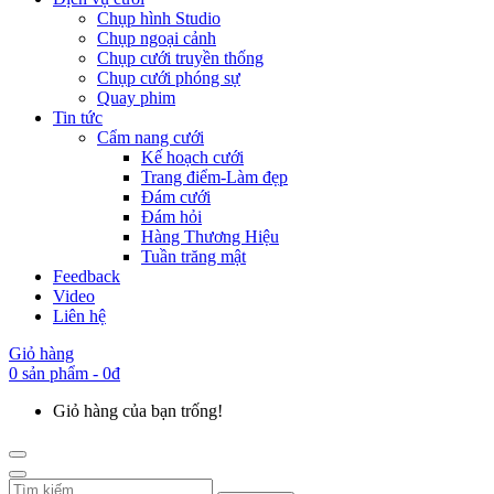
Chụp hình Studio
Chụp ngoại cảnh
Chụp cưới truyền thống
Chụp cưới phóng sự
Quay phim
Tin tức
Cẩm nang cưới
Kế hoạch cưới
Trang điểm-Làm đẹp
Đám cưới
Đám hỏi
Hàng Thương Hiệu
Tuần trăng mật
Feedback
Video
Liên hệ
Giỏ hàng
0 sản phẩm - 0đ
Giỏ hàng của bạn trống!