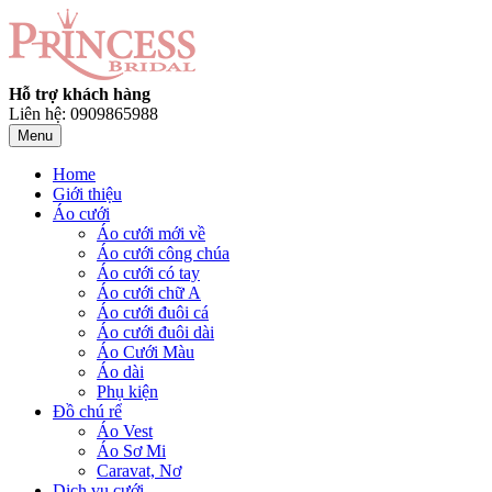
Hỗ trợ khách hàng
Liên hệ: 0909865988
Menu
Home
Giới thiệu
Áo cưới
Áo cưới mới về
Áo cưới công chúa
Áo cưới có tay
Áo cưới chữ A
Áo cưới đuôi cá
Áo cưới đuôi dài
Áo Cưới Màu
Áo dài
Phụ kiện
Đồ chú rể
Áo Vest
Áo Sơ Mi
Caravat, Nơ
Dịch vụ cưới