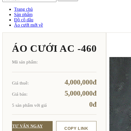
Trang chủ
Sản phẩm
Đồ cô dâu
Áo cưới mới về
ÁO CƯỚI AC -460
Mã sản phẩm:
4,000,000đ
Giá thuê:
5,000,000đ
Giá bán:
0đ
5 sản phẩm với giá
TƯ VẤN NGAY
COPY LINK