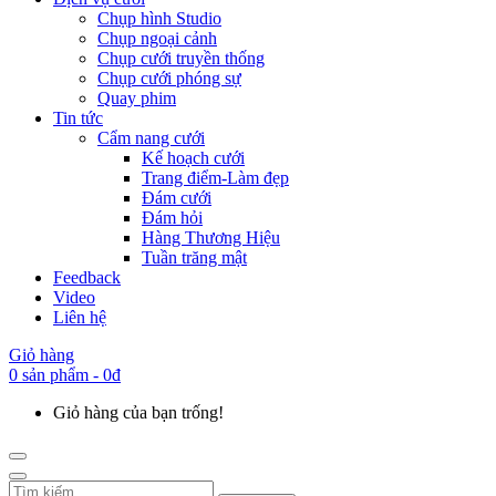
Chụp hình Studio
Chụp ngoại cảnh
Chụp cưới truyền thống
Chụp cưới phóng sự
Quay phim
Tin tức
Cẩm nang cưới
Kế hoạch cưới
Trang điểm-Làm đẹp
Đám cưới
Đám hỏi
Hàng Thương Hiệu
Tuần trăng mật
Feedback
Video
Liên hệ
Giỏ hàng
0 sản phẩm - 0đ
Giỏ hàng của bạn trống!