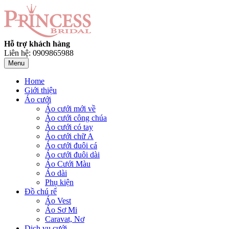
Hỗ trợ khách hàng
Liên hệ: 0909865988
Menu
Home
Giới thiệu
Áo cưới
Áo cưới mới về
Áo cưới công chúa
Áo cưới có tay
Áo cưới chữ A
Áo cưới đuôi cá
Áo cưới đuôi dài
Áo Cưới Màu
Áo dài
Phụ kiện
Đồ chú rể
Áo Vest
Áo Sơ Mi
Caravat, Nơ
Dịch vụ cưới