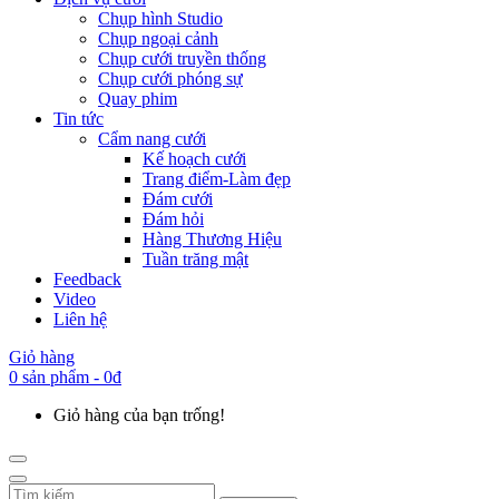
Chụp hình Studio
Chụp ngoại cảnh
Chụp cưới truyền thống
Chụp cưới phóng sự
Quay phim
Tin tức
Cẩm nang cưới
Kế hoạch cưới
Trang điểm-Làm đẹp
Đám cưới
Đám hỏi
Hàng Thương Hiệu
Tuần trăng mật
Feedback
Video
Liên hệ
Giỏ hàng
0 sản phẩm - 0đ
Giỏ hàng của bạn trống!