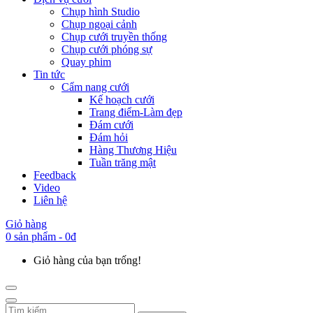
Chụp hình Studio
Chụp ngoại cảnh
Chụp cưới truyền thống
Chụp cưới phóng sự
Quay phim
Tin tức
Cẩm nang cưới
Kế hoạch cưới
Trang điểm-Làm đẹp
Đám cưới
Đám hỏi
Hàng Thương Hiệu
Tuần trăng mật
Feedback
Video
Liên hệ
Giỏ hàng
0 sản phẩm - 0đ
Giỏ hàng của bạn trống!