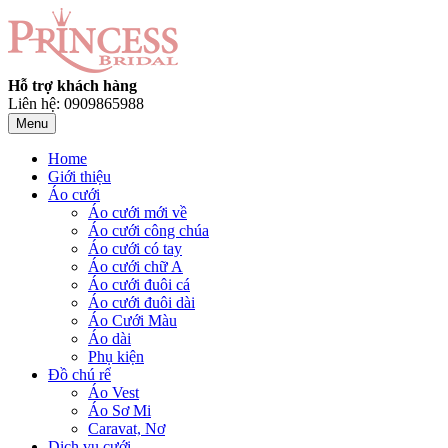
Hỗ trợ khách hàng
Liên hệ: 0909865988
Menu
Home
Giới thiệu
Áo cưới
Áo cưới mới về
Áo cưới công chúa
Áo cưới có tay
Áo cưới chữ A
Áo cưới đuôi cá
Áo cưới đuôi dài
Áo Cưới Màu
Áo dài
Phụ kiện
Đồ chú rể
Áo Vest
Áo Sơ Mi
Caravat, Nơ
Dịch vụ cưới