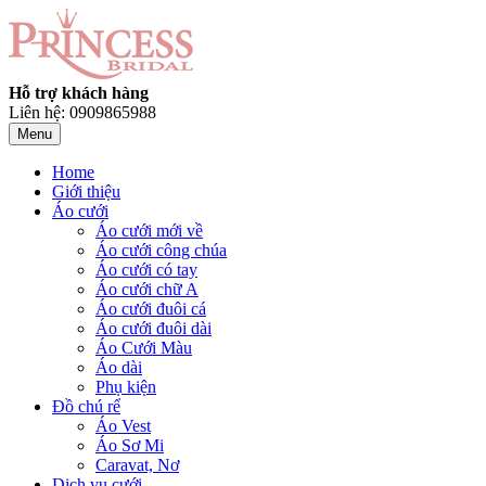
Hỗ trợ khách hàng
Liên hệ: 0909865988
Menu
Home
Giới thiệu
Áo cưới
Áo cưới mới về
Áo cưới công chúa
Áo cưới có tay
Áo cưới chữ A
Áo cưới đuôi cá
Áo cưới đuôi dài
Áo Cưới Màu
Áo dài
Phụ kiện
Đồ chú rể
Áo Vest
Áo Sơ Mi
Caravat, Nơ
Dịch vụ cưới