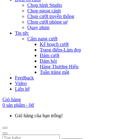
Chụp hình Studio
Chụp ngoại cảnh
Chụp cưới truyền thống
Chụp cưới phóng sự
Quay phim
Tin tức
Cẩm nang cưới
Kế hoạch cưới
Trang điểm-Làm đẹp
Đám cưới
Đám hỏi
Hàng Thương Hiệu
Tuần trăng mật
Feedback
Video
Liên hệ
Giỏ hàng
0 sản phẩm - 0đ
Giỏ hàng của bạn trống!