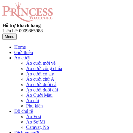
Hỗ trợ khách hàng
Liên hệ: 0909865988
Menu
Home
Giới thiệu
Áo cưới
Áo cưới mới về
Áo cưới công chúa
Áo cưới có tay
Áo cưới chữ A
Áo cưới đuôi cá
Áo cưới đuôi dài
Áo Cưới Màu
Áo dài
Phụ kiện
Đồ chú rể
Áo Vest
Áo Sơ Mi
Caravat, Nơ
Dịch vụ cưới