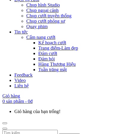
Chụp hình Studio
Chụp ngoại cảnh
Chụp cưới truyền thống
Chụp cưới phóng sự
Quay phim
Tin tức
Cẩm nang cưới
Kế hoạch cưới
Trang điểm-Làm đẹp
Đám cưới
Đám hỏi
Hàng Thương Hiệu
Tuần trăng mật
Feedback
Video
Liên hệ
Giỏ hàng
0 sản phẩm - 0đ
Giỏ hàng của bạn trống!