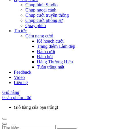
Chụp hình Studio
Chụp ngoại cảnh
Chụp cưới truyền thống
Chụp cưới phóng sự
Quay phim
Tin tức
Cẩm nang cưới
Kế hoạch cưới
Trang điểm-Làm đẹp
Đám cưới
Đám hỏi
Hàng Thương Hiệu
Tuần trăng mật
Feedback
Video
Liên hệ
Giỏ hàng
0 sản phẩm - 0đ
Giỏ hàng của bạn trống!