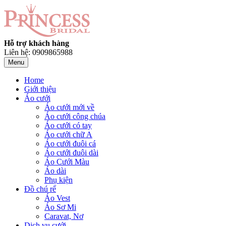
Hỗ trợ khách hàng
Liên hệ: 0909865988
Menu
Home
Giới thiệu
Áo cưới
Áo cưới mới về
Áo cưới công chúa
Áo cưới có tay
Áo cưới chữ A
Áo cưới đuôi cá
Áo cưới đuôi dài
Áo Cưới Màu
Áo dài
Phụ kiện
Đồ chú rể
Áo Vest
Áo Sơ Mi
Caravat, Nơ
Dịch vụ cưới