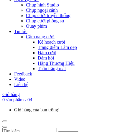
Chụp hình Studio
Chụp ngoại cảnh
Chụp cưới truyền thống
Chụp cưới phóng sự
Quay phim
Tin tức
Cẩm nang cưới
Kế hoạch cưới
Trang điểm-Làm đẹp
Đám cưới
Đám hỏi
Hàng Thương Hiệu
Tuần trăng mật
Feedback
Video
Liên hệ
Giỏ hàng
0 sản phẩm - 0đ
Giỏ hàng của bạn trống!