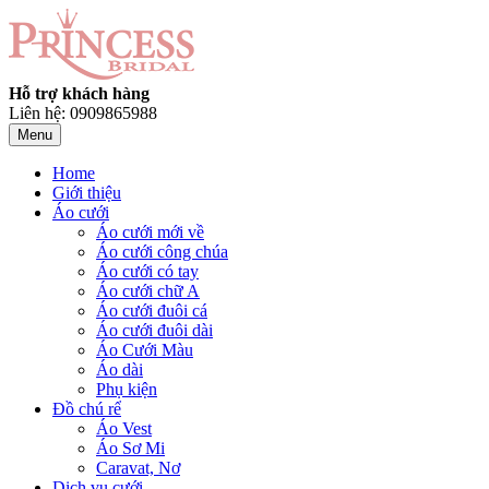
Hỗ trợ khách hàng
Liên hệ: 0909865988
Menu
Home
Giới thiệu
Áo cưới
Áo cưới mới về
Áo cưới công chúa
Áo cưới có tay
Áo cưới chữ A
Áo cưới đuôi cá
Áo cưới đuôi dài
Áo Cưới Màu
Áo dài
Phụ kiện
Đồ chú rể
Áo Vest
Áo Sơ Mi
Caravat, Nơ
Dịch vụ cưới