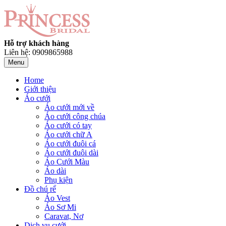
Hỗ trợ khách hàng
Liên hệ: 0909865988
Menu
Home
Giới thiệu
Áo cưới
Áo cưới mới về
Áo cưới công chúa
Áo cưới có tay
Áo cưới chữ A
Áo cưới đuôi cá
Áo cưới đuôi dài
Áo Cưới Màu
Áo dài
Phụ kiện
Đồ chú rể
Áo Vest
Áo Sơ Mi
Caravat, Nơ
Dịch vụ cưới