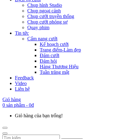
Chụp hình Studio
Chụp ngoại cảnh
Chụp cưới truyền thống
Chụp cưới phóng sự
Quay phim
Tin tức
Cẩm nang cưới
Kế hoạch cưới
Trang điểm-Làm đẹp
Đám cưới
Đám hỏi
Hàng Thương Hiệu
Tuần trăng mật
Feedback
Video
Liên hệ
Giỏ hàng
0 sản phẩm - 0đ
Giỏ hàng của bạn trống!