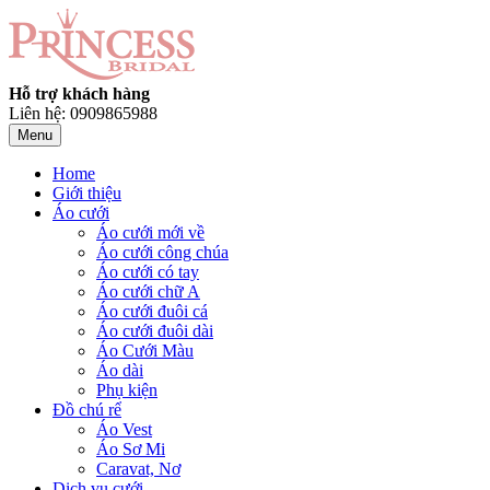
Hỗ trợ khách hàng
Liên hệ: 0909865988
Menu
Home
Giới thiệu
Áo cưới
Áo cưới mới về
Áo cưới công chúa
Áo cưới có tay
Áo cưới chữ A
Áo cưới đuôi cá
Áo cưới đuôi dài
Áo Cưới Màu
Áo dài
Phụ kiện
Đồ chú rể
Áo Vest
Áo Sơ Mi
Caravat, Nơ
Dịch vụ cưới