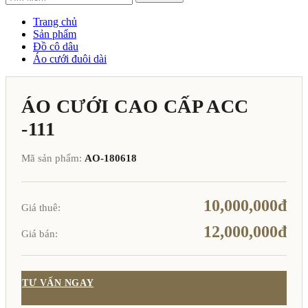
Trang chủ
Sản phẩm
Đồ cô dâu
Áo cưới đuôi dài
ÁO CƯỚI CAO CẤP ACC
-111
Mã sản phẩm:
AO-180618
10,000,000đ
Giá thuê:
12,000,000đ
Giá bán:
TƯ VẤN NGAY