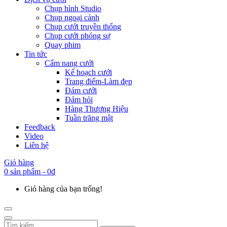
Chụp hình Studio
Chụp ngoại cảnh
Chụp cưới truyền thống
Chụp cưới phóng sự
Quay phim
Tin tức
Cẩm nang cưới
Kế hoạch cưới
Trang điểm-Làm đẹp
Đám cưới
Đám hỏi
Hàng Thương Hiệu
Tuần trăng mật
Feedback
Video
Liên hệ
Giỏ hàng
0 sản phẩm - 0đ
Giỏ hàng của bạn trống!