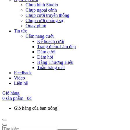
Chụp hình Studio
Chụp ngoại cảnh
Chụp cưới truyền thống
Chụp cưới phóng sự
Quay phim
Tin tức
Cẩm nang cưới
Kế hoạch cưới
Trang điểm-Làm đẹp
Đám cưới
Đám hỏi
Hàng Thương Hiệu
Tuần trăng mật
Feedback
Video
Liên hệ
Giỏ hàng
0 sản phẩm - 0đ
Giỏ hàng của bạn trống!