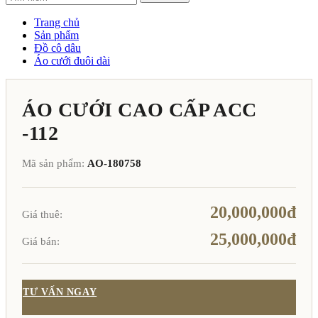
Trang chủ
Sản phẩm
Đồ cô dâu
Áo cưới đuôi dài
ÁO CƯỚI CAO CẤP ACC
-112
Mã sản phẩm:
AO-180758
20,000,000đ
Giá thuê:
25,000,000đ
Giá bán:
TƯ VẤN NGAY