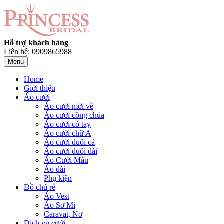
Hỗ trợ khách hàng
Liên hệ: 0909865988
Menu
Home
Giới thiệu
Áo cưới
Áo cưới mới về
Áo cưới công chúa
Áo cưới có tay
Áo cưới chữ A
Áo cưới đuôi cá
Áo cưới đuôi dài
Áo Cưới Màu
Áo dài
Phụ kiện
Đồ chú rể
Áo Vest
Áo Sơ Mi
Caravat, Nơ
Dịch vụ cưới