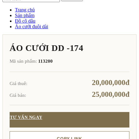
Trang chủ
Sản phẩm
Đồ cô dâu
Áo cưới đuôi dài
ÁO CƯỚI DD -174
Mã sản phẩm:
113200
20,000,000đ
Giá thuê:
25,000,000đ
Giá bán:
TƯ VẤN NGAY
COPY LINK