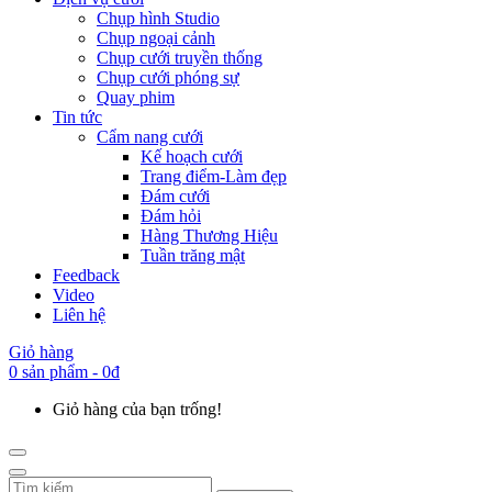
Chụp hình Studio
Chụp ngoại cảnh
Chụp cưới truyền thống
Chụp cưới phóng sự
Quay phim
Tin tức
Cẩm nang cưới
Kế hoạch cưới
Trang điểm-Làm đẹp
Đám cưới
Đám hỏi
Hàng Thương Hiệu
Tuần trăng mật
Feedback
Video
Liên hệ
Giỏ hàng
0 sản phẩm - 0đ
Giỏ hàng của bạn trống!