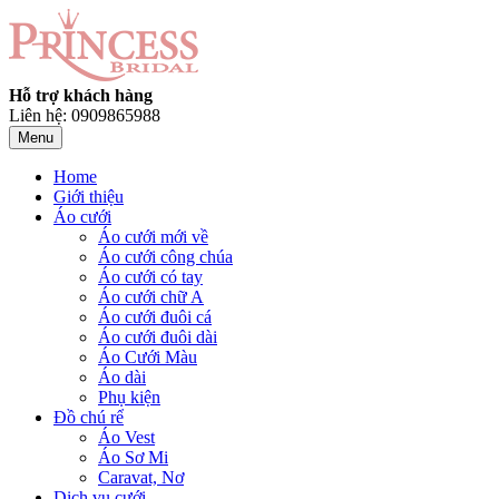
Hỗ trợ khách hàng
Liên hệ: 0909865988
Menu
Home
Giới thiệu
Áo cưới
Áo cưới mới về
Áo cưới công chúa
Áo cưới có tay
Áo cưới chữ A
Áo cưới đuôi cá
Áo cưới đuôi dài
Áo Cưới Màu
Áo dài
Phụ kiện
Đồ chú rể
Áo Vest
Áo Sơ Mi
Caravat, Nơ
Dịch vụ cưới