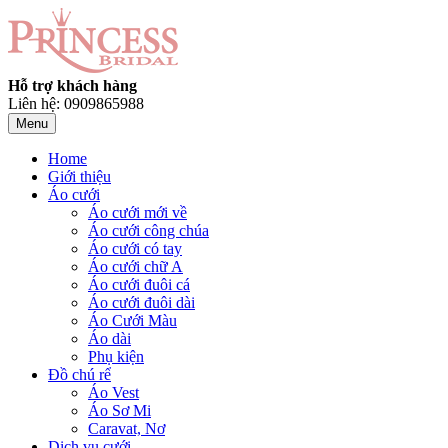
Hỗ trợ khách hàng
Liên hệ: 0909865988
Menu
Home
Giới thiệu
Áo cưới
Áo cưới mới về
Áo cưới công chúa
Áo cưới có tay
Áo cưới chữ A
Áo cưới đuôi cá
Áo cưới đuôi dài
Áo Cưới Màu
Áo dài
Phụ kiện
Đồ chú rể
Áo Vest
Áo Sơ Mi
Caravat, Nơ
Dịch vụ cưới