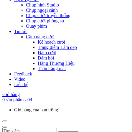
Chụp hình Studio
Chụp ngoại cảnh
Chụp cưới truyền thống
Chụp cưới phóng sự
Quay phim
Tin tức
Cẩm nang cưới
Kế hoạch cưới
Trang điểm-Làm đẹp
Đám cưới
Đám hỏi
Hàng Thương Hiệu
Tuần trăng mật
Feedback
Video
Liên hệ
Giỏ hàng
0 sản phẩm - 0đ
Giỏ hàng của bạn trống!