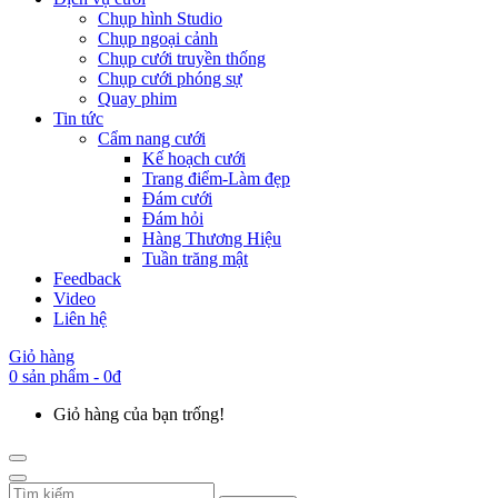
Chụp hình Studio
Chụp ngoại cảnh
Chụp cưới truyền thống
Chụp cưới phóng sự
Quay phim
Tin tức
Cẩm nang cưới
Kế hoạch cưới
Trang điểm-Làm đẹp
Đám cưới
Đám hỏi
Hàng Thương Hiệu
Tuần trăng mật
Feedback
Video
Liên hệ
Giỏ hàng
0 sản phẩm - 0đ
Giỏ hàng của bạn trống!