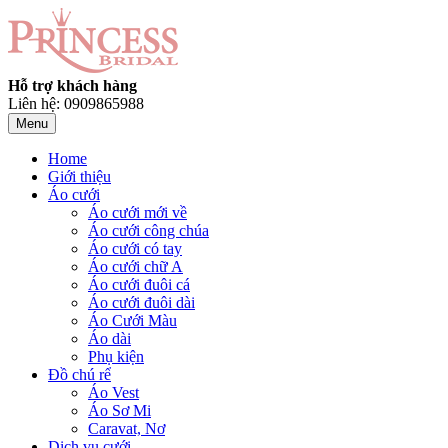
Hỗ trợ khách hàng
Liên hệ: 0909865988
Menu
Home
Giới thiệu
Áo cưới
Áo cưới mới về
Áo cưới công chúa
Áo cưới có tay
Áo cưới chữ A
Áo cưới đuôi cá
Áo cưới đuôi dài
Áo Cưới Màu
Áo dài
Phụ kiện
Đồ chú rể
Áo Vest
Áo Sơ Mi
Caravat, Nơ
Dịch vụ cưới