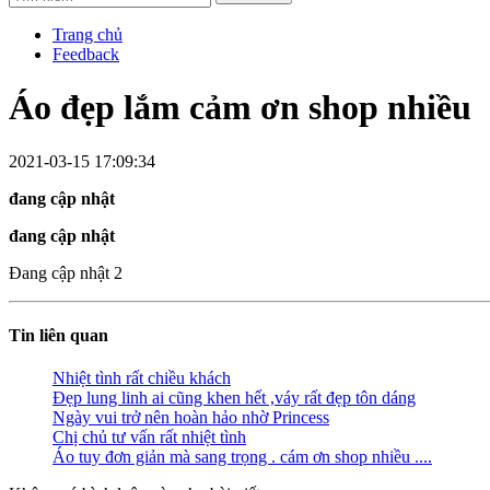
Trang chủ
Feedback
Áo đẹp lắm cảm ơn shop nhiều
2021-03-15 17:09:34
đang cập nhật
đang cập nhật
Đang cập nhật 2
Tin liên quan
Nhiệt tình rất chiều khách
Đẹp lung linh ai cũng khen hết ,váy rất đẹp tôn dáng
Ngày vui trở nên hoàn hảo nhờ Princess
Chị chủ tư vấn rất nhiệt tình
Áo tuy đơn giản mà sang trọng . cám ơn shop nhiều ....