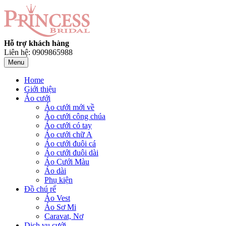
Hỗ trợ khách hàng
Liên hệ: 0909865988
Menu
Home
Giới thiệu
Áo cưới
Áo cưới mới về
Áo cưới công chúa
Áo cưới có tay
Áo cưới chữ A
Áo cưới đuôi cá
Áo cưới đuôi dài
Áo Cưới Màu
Áo dài
Phụ kiện
Đồ chú rể
Áo Vest
Áo Sơ Mi
Caravat, Nơ
Dịch vụ cưới