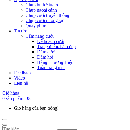
Chụp hình Studio
Chụp ngoại cảnh
Chụp cưới truyền thống
Chụp cưới phóng sự
Quay phim
Tin tức
Cẩm nang cưới
Kế hoạch cưới
Trang điểm-Làm đẹp
Đám cưới
Đám hỏi
Hàng Thương Hiệu
Tuần trăng mật
Feedback
Video
Liên hệ
Giỏ hàng
0 sản phẩm - 0đ
Giỏ hàng của bạn trống!