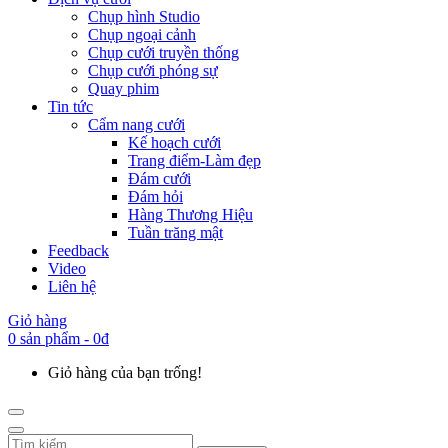
Chụp hình Studio
Chụp ngoại cảnh
Chụp cưới truyền thống
Chụp cưới phóng sự
Quay phim
Tin tức
Cẩm nang cưới
Kế hoạch cưới
Trang điểm-Làm đẹp
Đám cưới
Đám hỏi
Hàng Thương Hiệu
Tuần trăng mật
Feedback
Video
Liên hệ
Giỏ hàng
0 sản phẩm - 0đ
Giỏ hàng của bạn trống!