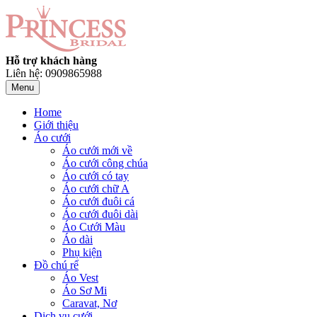
Hỗ trợ khách hàng
Liên hệ: 0909865988
Menu
Home
Giới thiệu
Áo cưới
Áo cưới mới về
Áo cưới công chúa
Áo cưới có tay
Áo cưới chữ A
Áo cưới đuôi cá
Áo cưới đuôi dài
Áo Cưới Màu
Áo dài
Phụ kiện
Đồ chú rể
Áo Vest
Áo Sơ Mi
Caravat, Nơ
Dịch vụ cưới