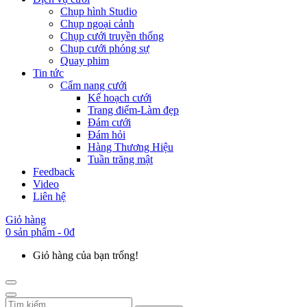
Chụp hình Studio
Chụp ngoại cảnh
Chụp cưới truyền thống
Chụp cưới phóng sự
Quay phim
Tin tức
Cẩm nang cưới
Kế hoạch cưới
Trang điểm-Làm đẹp
Đám cưới
Đám hỏi
Hàng Thương Hiệu
Tuần trăng mật
Feedback
Video
Liên hệ
Giỏ hàng
0 sản phẩm - 0đ
Giỏ hàng của bạn trống!