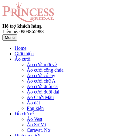
Hỗ trợ khách hàng
Liên hệ: 0909865988
Menu
Home
Giới thiệu
Áo cưới
Áo cưới mới về
Áo cưới công chúa
Áo cưới có tay
Áo cưới chữ A
Áo cưới đuôi cá
Áo cưới đuôi dài
Áo Cưới Màu
Áo dài
Phụ kiện
Đồ chú rể
Áo Vest
Áo Sơ Mi
Caravat, Nơ
Dịch vụ cưới