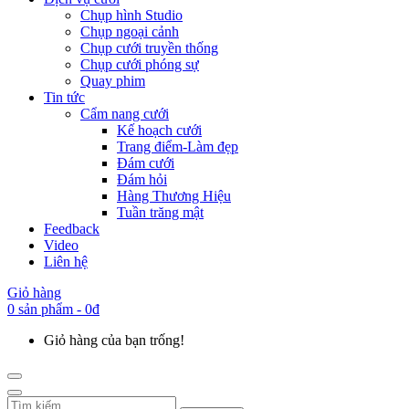
Chụp hình Studio
Chụp ngoại cảnh
Chụp cưới truyền thống
Chụp cưới phóng sự
Quay phim
Tin tức
Cẩm nang cưới
Kế hoạch cưới
Trang điểm-Làm đẹp
Đám cưới
Đám hỏi
Hàng Thương Hiệu
Tuần trăng mật
Feedback
Video
Liên hệ
Giỏ hàng
0 sản phẩm - 0đ
Giỏ hàng của bạn trống!