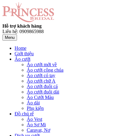
Hỗ trợ khách hàng
Liên hệ: 0909865988
Menu
Home
Giới thiệu
Áo cưới
Áo cưới mới về
Áo cưới công chúa
Áo cưới có tay
Áo cưới chữ A
Áo cưới đuôi cá
Áo cưới đuôi dài
Áo Cưới Màu
Áo dài
Phụ kiện
Đồ chú rể
Áo Vest
Áo Sơ Mi
Caravat, Nơ
Dịch vụ cưới