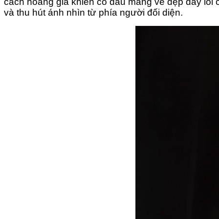
cách hoàng gia khiến cô dâu mang vẻ đẹp đầy lôi cuố
và thu hút ánh nhìn từ phía người đối diện.