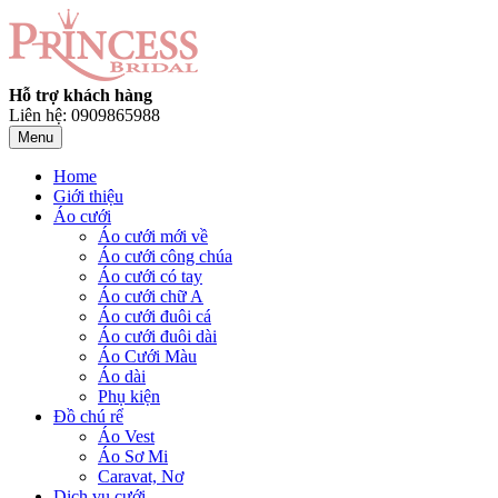
Hỗ trợ khách hàng
Liên hệ: 0909865988
Menu
Home
Giới thiệu
Áo cưới
Áo cưới mới về
Áo cưới công chúa
Áo cưới có tay
Áo cưới chữ A
Áo cưới đuôi cá
Áo cưới đuôi dài
Áo Cưới Màu
Áo dài
Phụ kiện
Đồ chú rể
Áo Vest
Áo Sơ Mi
Caravat, Nơ
Dịch vụ cưới