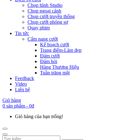
Chụp hình Studio
Chụp ngoại cảnh
Chụp cưới truyền thống
Chụp cưới phóng sự
Quay phim
Tin tức
Cẩm nang cưới
Kế hoạch cưới
Trang điểm-Làm đẹp
Đám cưới
Đám hỏi
Hàng Thương Hiệu
Tuần trăng mật
Feedback
Video
Liên hệ
Giỏ hàng
0 sản phẩm - 0đ
Giỏ hàng của bạn trống!