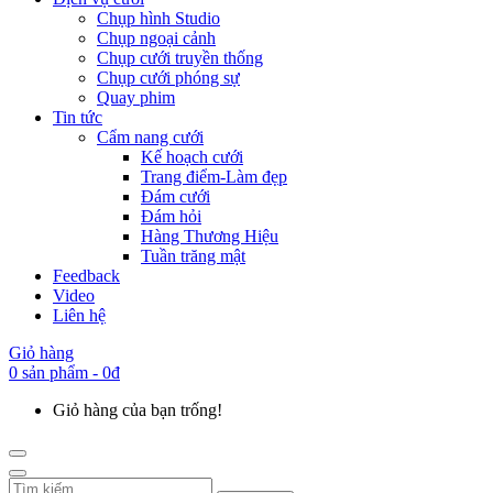
Chụp hình Studio
Chụp ngoại cảnh
Chụp cưới truyền thống
Chụp cưới phóng sự
Quay phim
Tin tức
Cẩm nang cưới
Kế hoạch cưới
Trang điểm-Làm đẹp
Đám cưới
Đám hỏi
Hàng Thương Hiệu
Tuần trăng mật
Feedback
Video
Liên hệ
Giỏ hàng
0 sản phẩm - 0đ
Giỏ hàng của bạn trống!