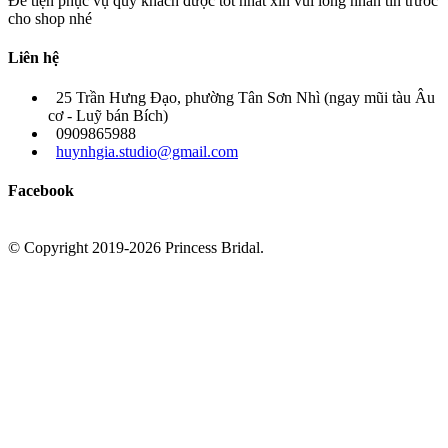
Để tiện phục vụ quý khách được tốt nhất xin vui lòng nhắn tin trước
cho shop nhé
Liên hệ
25 Trần Hưng Đạo, phường Tân Sơn Nhì (ngay mũi tàu Âu
cơ - Luỹ bán Bích)
0909865988
huynhgia.studio@gmail.com
Facebook
© Copyright 2019-2026 Princess Bridal.