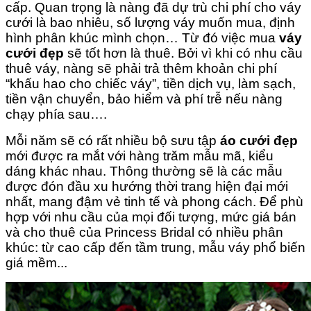
cấp. Quan trọng là nàng đã dự trù chi phí cho váy
cưới là bao nhiêu, số lượng váy muốn mua, định
hình phân khúc mình chọn… Từ đó việc mua
váy
cưới đẹp
sẽ tốt hơn là thuê. Bởi vì khi có nhu cầu
thuê váy, nàng sẽ phải trả thêm khoản chi phí
“khấu hao cho chiếc váy”, tiền dịch vụ, làm sạch,
tiền vận chuyển, bảo hiểm và phí trễ nếu nàng
chạy phía sau….
Mỗi năm sẽ có rất nhiều bộ sưu tập
áo cưới đẹp
mới được ra mắt với hàng trăm mẫu mã, kiểu
dáng khác nhau. Thông thường sẽ là các mẫu
được đón đầu xu hướng thời trang hiện đại mới
nhất, mang đậm vẻ tinh tế và phong cách. Để phù
hợp với nhu cầu của mọi đối tượng, mức giá bán
và cho thuê của Princess Bridal có nhiều phân
khúc: từ cao cấp đến tầm trung, mẫu váy phổ biến
giá mềm...