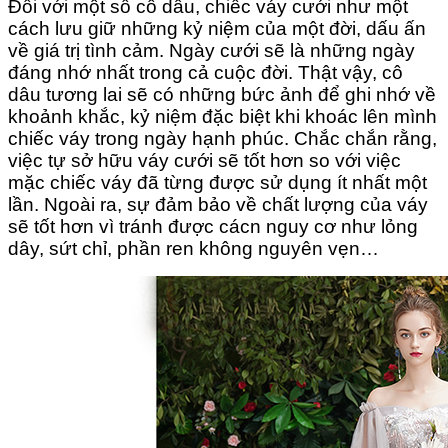
Đối với một số cô dâu, chiếc váy cưới như một
cách lưu giữ những kỷ niệm của một đời, dấu ấn
về giá trị tình cảm. Ngày cưới sẽ là những ngày
đáng nhớ nhất trong cả cuộc đời. Thật vậy, cô
dâu tương lai sẽ có những bức ảnh để ghi nhớ về
khoảnh khắc, kỷ niệm đặc biệt khi khoác lên mình
chiếc váy trong ngày hạnh phúc. Chắc chắn rằng,
việc tự sở hữu váy cưới sẽ tốt hơn so với việc
mặc chiếc váy đã từng được sử dụng ít nhất một
lần. Ngoài ra, sự đảm bảo về chất lượng của váy
sẽ tốt hơn vì tránh được cácn nguy cơ như lỏng
dây, sứt chỉ, phần ren không nguyên vẹn…