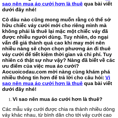
sao nên mua áo cưới hơn là thuê
qua bài viết
dưới đây nhé!
Cô dâu nào cũng mong muốn rằng có thể sở
hữu chiếc váy cưới mới cho riêng mình mà
không phải là thuê lại mặc một chiếc váy đã
được nhiều người dùng. Tuy nhiên, do ngại
vấn đề giá thành quá cao khi may mới nên
nhiều nàng sẽ chọn chọn phương án đi thuê
váy cưới
để tiết kiệm thời gian và chi phí. Tuy
nhiên có thật sự như vậy? Nàng đã biết về các
ưu điểm của việc mua
áo cưới
?
Aocuoicodau.com mời nàng cùng khám phá
nhiều thông tin hơn để trả lời cho câu hỏi:
Vì
sao nên mua áo cưới hơn là thuê
qua bài viết
dưới đây nhé!
Vì sao nên mua áo cưới hơn là thuê?
Các mẫu váy cưới được chia ra thành nhiều dòng
váy khác nhau, từ bình dân cho tới váy cưới cao