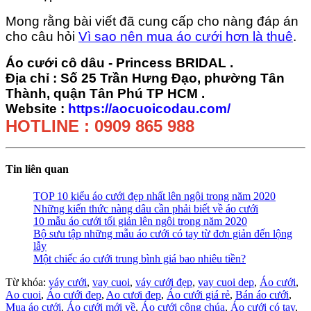
Mong rằng bài viết đã cung cấp cho nàng đáp án
cho câu hỏi
Vì sao nên mua áo cưới hơn là thuê
.
Áo cưới cô dâu - Princess BRIDAL .
Địa chỉ : Số 25 Trần Hưng Đạo, phường Tân
Thành, quận Tân Phú TP HCM .
Website :
https://aocuoicodau.com/
HOTLINE : 0909 865 988
Tin liên quan
TOP 10 kiểu áo cưới đẹp nhất lên ngôi trong năm 2020
Những kiến thức nàng dâu cần phải biết về áo cưới
10 mẫu áo cưới tối giản lên ngôi trong năm 2020
Bộ sưu tập những mẫu áo cưới có tay từ đơn giản đến lộng
lẫy
Một chiếc áo cưới trung bình giá bao nhiêu tiền?
Từ khóa:
váy cưới
,
vay cuoi
,
váy cưới đẹp
,
vay cuoi dep
,
Áo cưới
,
Ao cuoi
,
Áo cưới đep
,
Ao cươi đep
,
Áo cưới giá rẻ
,
Bán áo cưới
,
Mua áo cưới
,
Áo cưới mới về
,
Áo cưới công chúa
,
Áo cưới có tay
,