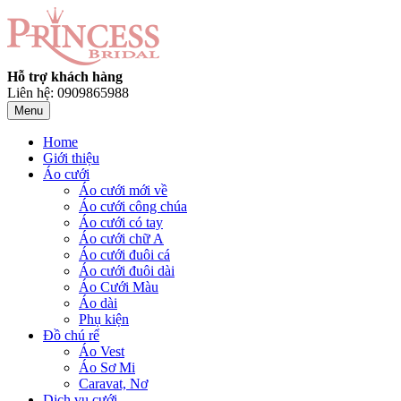
Hỗ trợ khách hàng
Liên hệ: 0909865988
Menu
Home
Giới thiệu
Áo cưới
Áo cưới mới về
Áo cưới công chúa
Áo cưới có tay
Áo cưới chữ A
Áo cưới đuôi cá
Áo cưới đuôi dài
Áo Cưới Màu
Áo dài
Phụ kiện
Đồ chú rể
Áo Vest
Áo Sơ Mi
Caravat, Nơ
Dịch vụ cưới