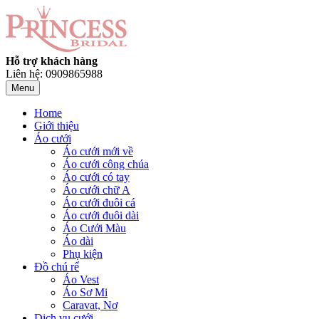
Hỗ trợ khách hàng
Liên hệ: 0909865988
Menu
Home
Giới thiệu
Áo cưới
Áo cưới mới về
Áo cưới công chúa
Áo cưới có tay
Áo cưới chữ A
Áo cưới đuôi cá
Áo cưới đuôi dài
Áo Cưới Màu
Áo dài
Phụ kiện
Đồ chú rể
Áo Vest
Áo Sơ Mi
Caravat, Nơ
Dịch vụ cưới