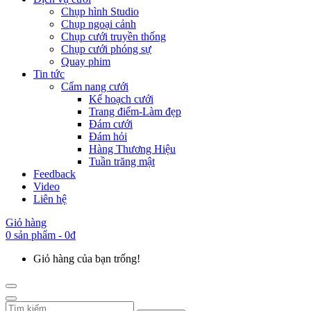
Chụp hình Studio
Chụp ngoại cảnh
Chụp cưới truyền thống
Chụp cưới phóng sự
Quay phim
Tin tức
Cẩm nang cưới
Kế hoạch cưới
Trang điểm-Làm đẹp
Đám cưới
Đám hỏi
Hàng Thương Hiệu
Tuần trăng mật
Feedback
Video
Liên hệ
Giỏ hàng
0 sản phẩm - 0đ
Giỏ hàng của bạn trống!