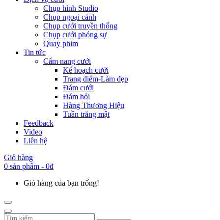
Chụp hình Studio
Chụp ngoại cảnh
Chụp cưới truyền thống
Chụp cưới phóng sự
Quay phim
Tin tức
Cẩm nang cưới
Kế hoạch cưới
Trang điểm-Làm đẹp
Đám cưới
Đám hỏi
Hàng Thương Hiệu
Tuần trăng mật
Feedback
Video
Liên hệ
Giỏ hàng
0 sản phẩm - 0đ
Giỏ hàng của bạn trống!