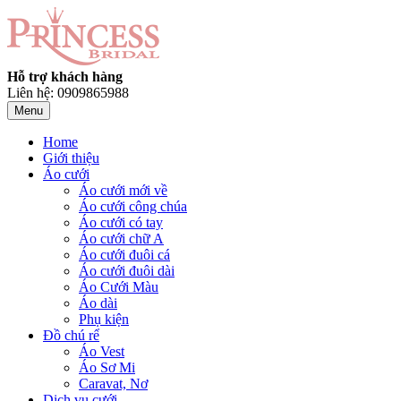
Hỗ trợ khách hàng
Liên hệ: 0909865988
Menu
Home
Giới thiệu
Áo cưới
Áo cưới mới về
Áo cưới công chúa
Áo cưới có tay
Áo cưới chữ A
Áo cưới đuôi cá
Áo cưới đuôi dài
Áo Cưới Màu
Áo dài
Phụ kiện
Đồ chú rể
Áo Vest
Áo Sơ Mi
Caravat, Nơ
Dịch vụ cưới